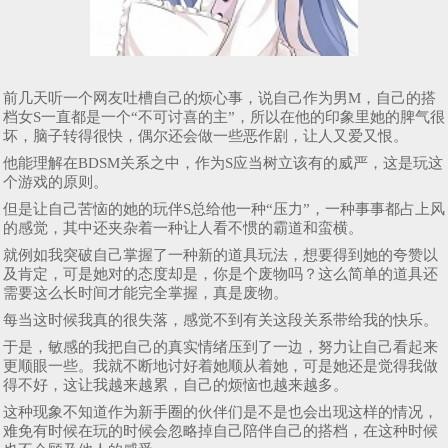
前几天听一个网友吐槽自己的烦心事，说自己作为男M，自己的搭
档女S一直都是一个“不可讨喜的主”，所以在他的印象里她的脾气很
坏，脑子转得很快，偶尔还会做一些恶作剧，让人又爱又恨。
他能理解在BDSM关系之中，作为S应当树立该有的威严，这是玩这
个游戏的原则。
但是让自己苦恼的她的玩伴S总给他一种“压力”，一种事事都占上风
的感觉，其中还夹杂着一种让人看不惯的霸道和蛮横。
就例如我突破自己掌握了一种新的道具玩法，想要得到她的夸赞以
及肯定，可是她对的态度却是，你是个废物吗？这么简单的道具还
需要这么长时间才能完全掌握，真是废物。
每当这时候我真的很失落，感觉不到有关这段关系带给我的快乐。
于是，敏感的我把自己的真实情绪压到了一边，努力让自己看起来
更顺眼一些。我就不断地讨好着她顺从着她，可是她还是觉得我做
得不好，这让我越来越累，自己的烦恼也越来越多。
这种现象不知道作为新手圈的伙伴们是不是也会出现这样的情况，
难免有时候在玩的时候会忽略掉自己陪伴自己的搭档，在这种时候