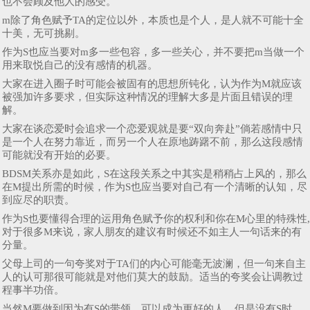
也不会顾及他人的感受。
m除了角色赋予TA的定位以外，本质也是个人，是人就不可能十全
十美，无可挑剔。
作为S也应当要对m多一些包容，多一些关心，并不要把m当做一个
用来取悦自己的没有感情的机器。
大家在进入圈子时可能会被固有的思想所钝化，认为作为M就应该
被强加许多要求，但实际这种情况的理解大多是片面且错误的理
解。
大家在谈恋爱时会追求一个恋爱观就是要“双向奔赴”倘若感情中只
是一个人在努力靠近，而另一个人在原地踌躇不前，那么这段感情
可能就没有开始的必要。
BDSM关系亦是如此，S在这段关系之中其实是稍稍占上风的，那么
在M提出所需的时候，作为S也应当要对自己有一个清晰的认知，尽
到应尽的职责。
作为S也要懂得合理的运用角色赋予你的权利和你在M心里的特殊性,
对于很多M来说，家人朋友的建议有时候还不如主人一句话来的有
分量。
父母上司的一句夸奖对于TA们的内心可能毫无波澜，但一句来自主
人的认可那很可能就是对他们莫大的鼓励。适当的夸奖会让调教过
程事半功倍。
当然M要做到因为有S的带领，可以成为更好的人，但是没有S时，