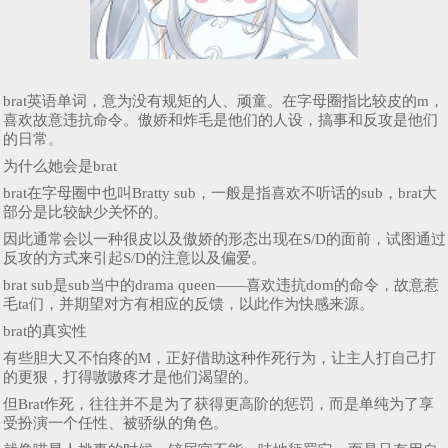
brat英语‌‌‌‌‌‌‌‌‌‌‌单词，意为没有规矩的人、顽童。在字母圈指比较皮的m，
喜欢故意违抗命令。傲娇和炸毛是他们的人设，搞事和反攻是他们
的日常。
为什么她会是brat
brat在字母圈中也叫Bratty sub，一般是指喜欢不听话的sub，brat大
部分是比较缺少关怀的。
因此通常会以一种很皮以及傲娇的形态出现在S/D的面前，试图通过
反攻的方式来引起S/D的注意以及偏爱。
brat sub是sub当中的drama queen——喜欢违抗dom的命令，故意惹
毛ta们，并期望对方有相应的反馈，以此作为快感来源。
brat的真实性
有些胆大又不怕疼的M，正好借助这种作死行为，让主人打自己打
的更狠，打得嗷嗷疼才是他们渴望的。
但Brat作死，往往并不是为了获得更高阶的惩罚，而是单纯为了享
受扮演一个任性、被骄纵的角色。