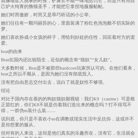
就像喵星人挑事的时候，铲屎官不能一味地惩罚它，而是只有用自
己炉火纯青的撸猫圣手，才能把它拿捏地服服帖帖。
她们时而傲娇，时而又是乖巧听话的小公举。
她们往往有一颗玛丽苏的心，里面装满了粉红色泡泡般不切实际的
梦。
她们喜欢扮成小女孩的样子，用恰到好处的任性，回应着对方的宠
爱。
brat的由来
Brat在国内还比较陌生，近似的概念有“猫奴”“女儿奴”。
大多数时候，Brat是不被那些hardcore玩家所认可的。在他们看来，
brat之所以不顺从，是因为她们没有彻底投入。
没有把自由意志交付出去，说白了就是奴性不够强。
结论
对比于国内存在着的的狗奴猫奴鄙视链：我们K9（canine）可是根
正苗红的，你们K8不就是仿着我们造出来的概念吗？打不得骂不
得，一群伪m装什么装……
说到底，你只是不喜欢小m在调教或现实生活中反抗你，这或许不
是你想要的服从。
但对有的人来说，这却是他们真实的乐趣所在，没有它，生活就会