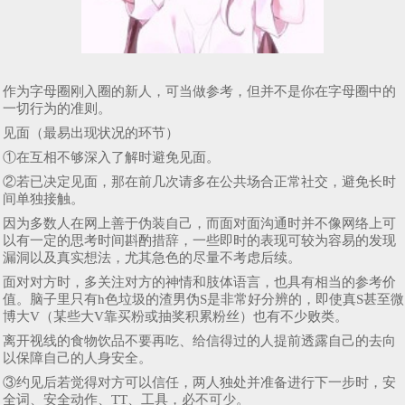
作为字母圈刚入圈的新人，可当做参考，但并不是你在字母圈中的
一切行为的准则。
见面（最易出现状况的环节）
①在互相不够深入了解时避免见面。
②若已决定见面，那在前几次请多在公共场合正常社交，避免长时
间单独接触。
因为多数人在网上善于伪装自己，而面对面沟通时并不像网络上可
以有一定的思考时间斟酌措辞，一些即时的表现可较为容易的发现
漏洞以及真实想法，尤其急色的尽量不考虑后续。
面对对方时，多关注对方的神情和肢体语言，也具有相当的参考价
值。脑子里只有h色垃圾的渣男伪S是非常好分辨的，即使真S甚至微
博大V（某些大V靠买粉或抽奖积累粉丝）也有不少败类。
离开视线的食物饮品不要再吃、给信得过的人提前透露自己的去向
以保障自己的人身安全。
③约见后若觉得对方可以信任，两人独处并准备进行下一步时，安
全词、安全动作、TT、工具，必不可少。