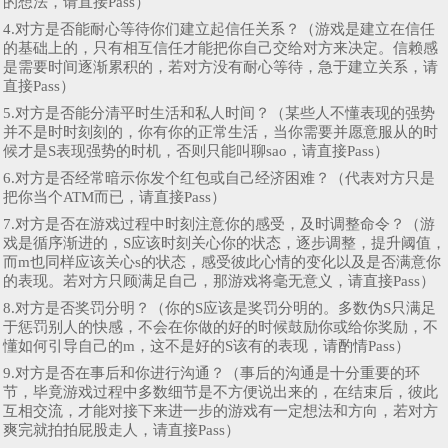
的想法，请直接Pass）
4.对方是否能耐心等待你们建立起信任关系？（游戏是建立在信任
的基础上的，只有相互信任才能把你自己交给对方来决定。信赖感
是需要时间逐渐累积的，若对方没有耐心等待，急于建立关系，请
直接Pass）
5.对方是否能分清平时生活和私人时间？（某些人不懂表现的强势
并不是时时刻刻的，你有你的正常生活，当你需要并愿意服从的时
候才是S表现强势的时机，否则只能叫聊sao，请直接Pass）
6.对方是否经常暗示你发个红包或自己经济困难？（代表对方只是
把你当个ATM而已，请直接Pass）
7.对方是否在游戏过程中时刻注意你的感受，及时调整命令？（游
戏是循序渐进的，S应该时刻关心你的状态，逐步调整，提升阈值，
而m也同样应该关心s的状态，感受彼此心情的变化以及是否满意你
的表现。若对方只顾满足自己，那游戏将毫无意义，请直接Pass）
8.对方是否奖罚分明？（你的S应该是奖罚分明的。多数伪S只满足
于惩罚别人的快感，不会在你做的好的时候鼓励你或给你奖励，不
懂如何引导自己的m，这不是好的S该有的表现，请酌情Pass）
9.对方是否在事后和你进行沟通？（事后的沟通是十分重要的环
节，毕竟游戏过程中多数细节是不方便说出来的，在结束后，彼此
互相交流，才能对接下来进一步的游戏有一定想法和方向，若对方
爽完就拍拍屁股走人，请直接Pass）