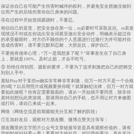
保证你自己在可能产生伤害时喊停的权利，并避免安全措施没做到
位而产生的后续伤害你自己身体的问题。
④在过程中开始觉得蹊跷时，不要忍。
相信自己的直觉，把安全放在第一位，m必要时可采取反抗。m若发
现情况不对或在你说出安全词甚至做出安全动作，明确表示超过你
的承受极限时，对方仍不顾你的个人意愿进行过激行为并可能对你
造成伤害时，请不要沉默和忍耐，大胆反抗，保护自己。
不要抱有侥幸心理，“万一是我想多了呢？”坏事发生在了自己身
上，那就是100%。及时止损，才会不吃亏。
⑤ 拒绝任何拍照、摄影的要求，不要为了追求刺激把自己的把柄交
到别人手中。
羞耻Play对于某些m确实非常棒非常刺激，但万一对方不是一个合格
的S呢？以后用照片或视频要挟你呢？就算触犯法律，但万一对方就
要如此做呢？你肯定需要脸面的，请从一开始就不要同意，除非你
真特别想玩此类游戏，那请用你自己的手机，也不用让对方来修图
或打码，请自己来或一起来。
网络（网络交流是前期最能充分互相了解的阶段）
①互加好友后，观察对方朋友圈、微博点赞关注等等：
朋友圈里的文字照片公众号文章链接等皆是具有观察价值的，请有
空的时候好好看一看！看看对方的社交、对问题的看法、喜欢关注