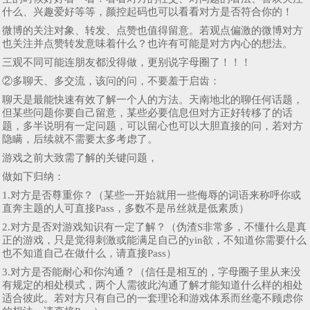
什么、兴趣爱好等等，颜控起码也可以看看对方是否符合你的！
微博的关注对象、转发、点赞也值得留意。若观点偏激的微博对方
也关注并点赞转发意味着什么？也许有可能是对方内心的想法。
三观不同可能连朋友都没得做，更别说字母圈了！！！
②多聊天、多交流，该问的问，不要羞于启齿：
聊天是最能快速有效了解一个人的方法。天南地北的聊任何话题，
但某些问题你要自己留意，某些必要信息但对方正好转移了的话
题，多半说明有一定问题，可以留心也可以大胆直接的问，若对方
隐瞒，后续就不需要太多考虑了。
游戏之前大致需了解的关键问题，
做如下归纳：
1.对方是否尊重你？（某些一开始就用一些侮辱的词语来称呼你或
直奔主题的人可直接Pass，多数不是吊丝就是低素质）
2.对方是否对游戏知识有一定了解？（伪渣S非常多，不懂什么是真
正的游戏，只是觉得刺激或能满足自己的yin欲，不知道你需要什么
也不知道自己在做什么，请直接Pass）
3.对方是否能耐心和你沟通？（信任是相互的，字母圈子里从来没
有规定的相处模式，两个人需彼此沟通了解才能知道什么样的相处
适合彼此。若对方只有自己的一套理论和游戏体系而丝毫不顾虑你