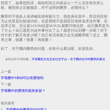
想罢了，如果想的话，很短时间之内就会让一个人完全丧失掉人
格。被毁掉之后被抛弃，对于这样的圈养，还期待么？
圈养对于很多人来讲确实很有吸引力，我也身在其中，而且到目前
为止也算是比较成功的，但是我绝不提倡盲目地来追求这件事。在
追求之前，无论是S/DOM还是M/SUB,都要仔细去想，自己圈养是为
了什么？自己愿意为这件事付出了么？愿意付出到哪一步呢？对于
对方的了解又有多少呢？自己有没有能力去完成圈养呢？总之，圈
养之事，慎重！慎重！再慎重！
好了，关于圈内圈养的问题，你有什么看法呢，欢迎告诉。
未经允许不得转载：
字母圈亚文化交友社交平台
»
关于圈内女M对圈养的看法
上一篇
字母圈中S和M可以有爱情吗
下一篇
字母圈中的爱情到底有多甜？
相关推荐
1、字母圈中的圈养你向往吗？