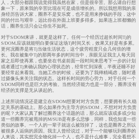
人，大部分都跟我说觉得我虽然在家，但是很辛苦。那么请自行想
象一下，原来我的辛苦比现在可是成倍增长的。所以我想用我的亲
身经历告诉大家，圈养不是安乐窝，也不是用来挣钱的手段，这中
间的付出与艰辛，远比你在外面上班要多得多。如果连上班都懒的
话，圈养生活只会让你生不如死。
对于S/DOM来讲，就更是这样了。任何一个经历过超长时间Tj的
S/DOM,应该就能明白要保证这场Tj时间又长，效果又好是有多累。
更何况圈养是将Tj当做生活状态，这个疲劳程度只会几何倍的增
长。我在被集中Tj的那两年多的时间当中，亲眼见证我主人每天回
家之后即使再累，也要坐在书桌前面一段时间来思考下一步的计划
或者通过Tj来确认我的心理状态的，经常忙到深夜，半夜还睡不好
要经常起来看我。当她工作的时候，还要为了我殚精竭虑，随时通
过摄像头来关注我的状态。这样长时间的劳心劳力，对于任何一个
S/DOM同样也是巨大的考验。当然经济能力也是一部分，圈养没有
经济的支撑是无从谈起的。
上述所说情况还是建立在S/DOM想要对对方负责，想要拥有长久稳
定关系的基础上。那么如果作为主导方的S/DOM，不想对对方负责
的呢？大家认真了解过圈养这个话题的话，那么就应该或多或少知
道一些圈养完被甩掉的M/SUB是有多么悲惨，同样，我也知道一些
类似的故事。一个人的一辈子就这么被毁掉了，这也是圈养之所以
被很多人诟病的原因。我主人曾经说过，对于一个能够玩到圈养的
人来说，其实想完全物化掉一个人，也不是什么难事，完全看想不