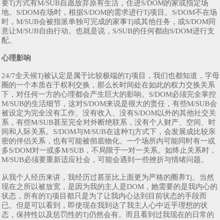
要Tj方式有M/SUB自愿放弃原有生活，住进S/DOM的家或指定场
地。S/DOM在场时，根据S/DOM的需求进行Tj项目。S/DOM不在场
时，M/SUB会被指派单独可完成的家事Tj或其他任务，或S/DOM同
意让M/SUB自由行动。也就是说，S/SUB的任何都由S/DOM进行支
配。
心理影响
24/7全天候Tj被认定是属于比较极端的Tj项目，我们也都知道，字母
圈的一个本质在于权利交换，那么长时间处在如此的权力交换关系
下，对任何一方的心理都会产生巨大的影响。S/DOM必须完全掌控
M/SUB的生活细节，这对S/DOM来说是很大的责任，有些M/SUB会
被设定为完全没有工作、没有收入、没有S/DOM以外的其他社交关
系，有些M/SUB甚至完全对外断绝联系，没有个人财产、空间、时
间和人际关系。S/DOM与M/SUB在这种Tj方式下，会发展成比较亲
密的伴侣关系，也有可能被彻底物化。一个场所内可能同时有一或
多S/DOM对一或多M/SUB，不局限于一对一关系。如终止关系时，
M/SUB必须要重新适应社会，可能会遇到一些挫折与情绪问题。
从我个人经历来讲，我经历过甚至比上面更为严格的圈养Tj。当然
现在之所以被放宽，是因为我的主人是DOM，她需要的是我内心的
状态，所有的Tj项目都只是为了让我内心达到目前状态的手段而
已。但是可以看到，即使现在我到达了我主人心中近乎理想的状
态，保持性以及惩罚性的Tj仍然会有。而且看到过我现在的日常的