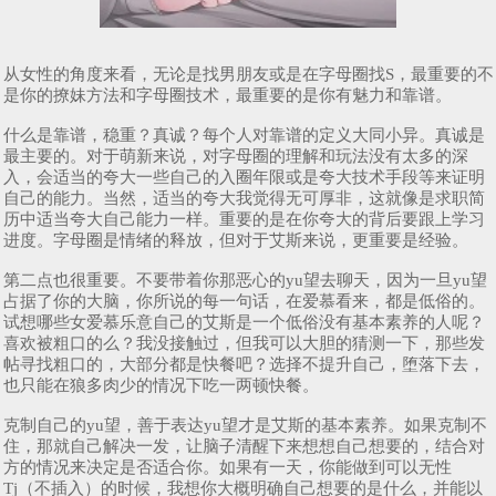
从女性的角度来看，无论是找男朋友或是在字母圈找S，最重要的不
是你的撩妹方法和字母圈技术，最重要的是你有魅力和靠谱。
什么是靠谱，稳重？真诚？每个人对靠谱的定义大同小异。真诚是
最主要的。对于萌新来说，对字母圈的理解和玩法没有太多的深
入，会适当的夸大一些自己的入圈年限或是夸大技术手段等来证明
自己的能力。当然，适当的夸大我觉得无可厚非，这就像是求职简
历中适当夸大自己能力一样。重要的是在你夸大的背后要跟上学习
进度。字母圈是情绪的释放，但对于艾斯来说，更重要是经验。
第二点也很重要。不要带着你那恶心的yu望去聊天，因为一旦yu望
占据了你的大脑，你所说的每一句话，在爱慕看来，都是低俗的。
试想哪些女爱慕乐意自己的艾斯是一个低俗没有基本素养的人呢？
喜欢被粗口的么？我没接触过，但我可以大胆的猜测一下，那些发
帖寻找粗口的，大部分都是快餐吧？选择不提升自己，堕落下去，
也只能在狼多肉少的情况下吃一两顿快餐。
克制自己的yu望，善于表达yu望才是艾斯的基本素养。如果克制不
住，那就自己解决一发，让脑子清醒下来想想自己想要的，结合对
方的情况来决定是否适合你。如果有一天，你能做到可以无性
Tj（不插入）的时候，我想你大概明确自己想要的是什么，并能以