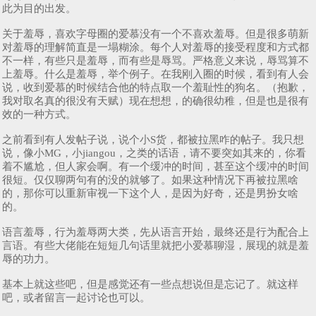
此为目的出发。
关于羞辱，喜欢字母圈的爱慕没有一个不喜欢羞辱。但是很多萌新
对羞辱的理解简直是一塌糊涂。每个人对羞辱的接受程度和方式都
不一样，有些只是羞辱，而有些是辱骂。严格意义来说，辱骂算不
上羞辱。什么是羞辱，举个例子。在我刚入圈的时候，看到有人会
说，收到爱慕的时候结合他的特点取一个羞耻性的狗名。（抱歉，
我对取名真的很没有天赋）现在想想，的确很幼稚，但是也是很有
效的一种方式。
之前看到有人发帖子说，说个小S货，都被拉黑咋的帖子。我只想
说，像小MG，小jiangou，之类的话语，请不要突如其来的，你看
着不尴尬，但人家会啊。有一个缓冲的时间，甚至这个缓冲的时间
很短。仅仅聊两句有的没的就够了。如果这种情况下再被拉黑啥
的，那你可以重新审视一下这个人，是因为好奇，还是男扮女啥
的。
语言羞辱，行为羞辱两大类，先从语言开始，最终还是行为配合上
言语。有些大佬能在短短几句话里就把小爱慕聊湿，展现的就是羞
辱的功力。
基本上就这些吧，但是感觉还有一些点想说但是忘记了。就这样
吧，或者留言一起讨论也可以。