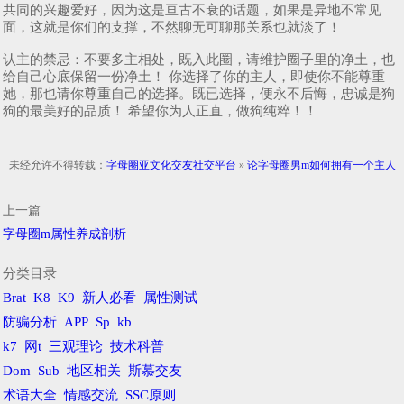
共同的兴趣爱好，因为这是亘古不衰的话题，如果是异地不常见
面，这就是你们的支撑，不然聊无可聊那关系也就淡了！
认主的禁忌：不要多主相处，既入此圈，请维护圈子里的净土，也
给自己心底保留一份净土！ 你选择了你的主人，即使你不能尊重
她，那也请你尊重自己的选择。既已选择，便永不后悔，忠诚是狗
狗的最美好的品质！ 希望你为人正直，做狗纯粹！！
未经允许不得转载：
字母圈亚文化交友社交平台
»
论字母圈男m如何拥有一个主人
上一篇
字母圈m属性养成剖析
分类目录
Brat
K8
K9
新人必看
属性测试
防骗分析
APP
Sp
kb
k7
网t
三观理论
技术科普
Dom
Sub
地区相关
斯慕交友
术语大全
情感交流
SSC原则