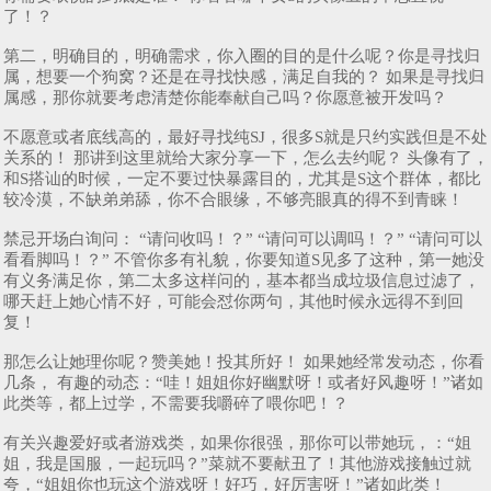
了！？
第二，明确目的，明确需求，你入圈的目的是什么呢？你是寻找归
属，想要一个狗窝？还是在寻找快感，满足自我的？ 如果是寻找归
属感，那你就要考虑清楚你能奉献自己吗？你愿意被开发吗？
不愿意或者底线高的，最好寻找纯SJ，很多S就是只约实践但是不处
关系的！ 那讲到这里就给大家分享一下，怎么去约呢？ 头像有了，
和S搭讪的时候，一定不要过快暴露目的，尤其是S这个群体，都比
较冷漠，不缺弟弟舔，你不合眼缘，不够亮眼真的得不到青睐！
禁忌开场白询问： “请问收吗！？” “请问可以调吗！？” “请问可以
看看脚吗！？” 不管你多有礼貌，你要知道S见多了这种，第一她没
有义务满足你，第二太多这样问的，基本都当成垃圾信息过滤了，
哪天赶上她心情不好，可能会怼你两句，其他时候永远得不到回
复！
那怎么让她理你呢？赞美她！投其所好！ 如果她经常发动态，你看
几条， 有趣的动态：“哇！姐姐你好幽默呀！或者好风趣呀！”诸如
此类等，都上过学，不需要我嚼碎了喂你吧！？
有关兴趣爱好或者游戏类，如果你很强，那你可以带她玩，：“姐
姐，我是国服，一起玩吗？”菜就不要献丑了！其他游戏接触过就
夸，“姐姐你也玩这个游戏呀！好巧，好厉害呀！”诸如此类！