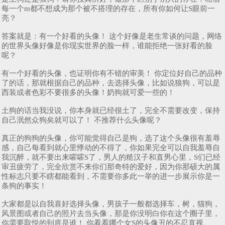
每一个m都不想成为那个被不搭理的存在，所有你如何让S眼前一
亮？
答案就是：有一个好看的头像！ 这个好像是老生常谈的问题，网络
的世界头像好像是你现实世界的脸一样，谁能拒绝一张好看的脸
呢？
有一个好看的头像，也证明你有不错的审美！ 你定位好自己的品种
了的话，那就根据自己的品种，去选择头像，比如说狼狗，可以是
西装或者色彩不要很多的头像！奶狗就可爱一些的！
土狗的话当我没说，你本身就已经很土了，完全不需要改变，保持
自己泯然众狗矣就可以了！ 不推荐什么头像呢？
真正的狗狗的头像，你可能觉得自己是狗，选了这个头像很有羞辱
感，自己每看到就心里悸动的不得了，你如果完全可以自我羞辱自
我沉醉，就不要出来嚯嚯S了，男人的糙汉子和直男心里，S们已经
审丑疲劳了，完全欣赏不来你们那奇特的爱好，因为你那硕大的属
性标志只要不瞎都能看到，不需要你多此一举的进一步展示你是一
条狗的事实！
大家都是以自我喜好选择头像，男孩子一般都选择车，树，猫狗，
风景图或者自己的照片去当头像，那是你没明白你在这个圈子里，
你需要取悦的到底是谁！ 你看看哪个女S的头像丑的不忍直视