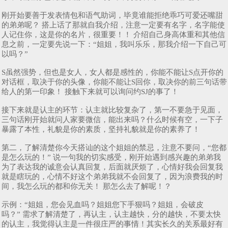
刚开始要善于发表情包和语气助词，毕竟谁能拒绝乖巧可爱还嘴甜
的弟弟呢？ 搭上话了那就自我介绍，注意一定要有名字，名字能使
人记住你，这是你的名片，很重要！！ 介绍自己身高体重和其他信
息之前，一定要先说一下：“姐姐，我叫乐乐，那我介绍一下自己可
以吗？”
S虽然强势，但也是女人，女人都是感性的，你能不能让S点开你的
对话框，取决于你的头像，你能不能让S回你，取决你的前三句话带
给人的第一印象！ 接触下来就可以询问约SJ的事了！
接下来就是认主的环节：认主就比较复杂了，第一不要急于见面，
三句话刚开始就问人家要微信，能出来吗？什么时候有空，一下子
暴露了本性，礼貌是你的素质，坚持礼貌就是你的素养了！
第二，了解清楚你今天搭讪的这个姐姐的禁忌，注意不要问，“您都
是怎么玩的！” 说一句我的切实感受，刚开始遇到感兴趣的弟弟我
为了表达我的诚意会认真回复，后面就厌烦了，心情好我会回复我
就是瞎玩的，心情不好这个弟弟我就不会回复了，因为浪费我的时
间，我怎么玩的都和你无关！ 那怎么去了解呢！？
示例：“姐姐，您会见血吗？姐姐您下手狠吗？姐姐，会破皮
吗？” 需求了解清楚了，再认主，认主越快，分的越快，不要太快
的认主，我觉得认主是一件很庄严的事情！其实长久的关系最好有