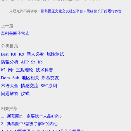
未经允许不得转载：
斯慕圈亚文化交友社交平台
»
黑猫警长开始履行职责
上一篇
离别是圈子常态
分类目录
Brat
K8
K9
新人必看
属性测试
防骗分析
APP
Sp
kb
k7
网t
三观理论
技术科普
Dom
Sub
地区相关
斯慕交友
术语大全
情感交流
SSC原则
问题解答
仪式
相关推荐
1、斯慕圈m一定要找个人品好的S
2、斯慕圈中S需要了解M的内心