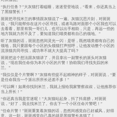
“执行任务？”大灰猫打着瞌睡，迷迷登登地说，“看来，你还真当上
了黑猫警长！”
斑斑把寻找米兰的事情跟灰猫说了一遍。灰猫沉思片刻，对斑斑
说，“我只能帮你在这片小区寻找，或者马路对面那个小区我也可以
去看看，那里有我一哥们儿，也可以出手相助，只是，再远一些的
地方我就力所不及了，要知道我们喵类都有自己的领地。”
听了灰猫的话，斑斑忽然间灵光一闪：是呀，既然喵类都有自己的
领地，我只要跟每个小区的头领猫打声招呼，让他发动整个小区的
流浪猫共同寻找，成功率不就大大提高了吗？
斑斑把这个想法跟灰猫讲了，并且拿出一副警长的派头对灰猫
说，“现在我任命你为本片小区的片警！协助我们寻找失踪的米
兰。”
“我仅仅是个片警啊？”灰猫有些提不起精神的样子，对斑斑说，“要
是任命我当一个派出所所长还差不多！”
“可以啊！如果你找到米兰，我就上报给我家警察叔叔，让他推荐你
当上所长！”
“你还真当我是官迷呢！”大灰猫站起身，抖了抖肩膀，对斑斑
说，“好了，我去找米兰了。你去下一个小区任命片警吧！”
“任命片警！”斑斑重复着灰猫的话，忽然间感觉自己好威风，好得
意。这一刻，斑斑感觉自己真的就是黑猫警长本猫了！