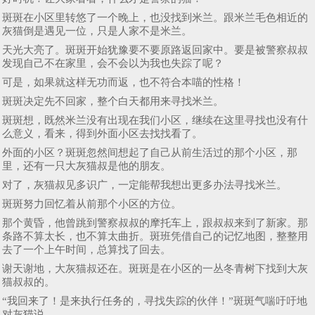
斑斑在小区里转悠了一个晚上，也没找到米兰。跟米兰毛色相近的
灰猫倒是遇见一位，只是人家不是米兰。
天光大亮了。斑斑开始犹豫要不要原路返回家中。要是被警察叔叔
发现自己不在家里，会不会以为我也失踪了呢？
可是，如果就这样无功而返，也不符合本喵的性格！
斑斑决定先不回家，整个白天都用来寻找米兰。
斑斑想，既然米兰没有出现在我们小区，继续在这里寻找也没有什
么意义，看来，得到外面小区去找找看了。
外面的小区？斑斑忽然间想起了自己从前生活过的那个小区，那
里，还有一只大灰猫叔是他的朋友。
对了，灰猫叔见多识广，一定能帮我想出更多办法寻找米兰。
斑斑努力回忆着从前那个小区的方位。
那个黄昏，他曾跳到警察叔叔的摩托车上，跟叔叔来到了新家。那
条路不算太长，也不算太曲折。斑班凭借自己的记忆地图，整整用
去了一个上午时间，总算找了回去。
谢天谢地，大灰猫叔还在。斑斑是在小区的一丛冬青树下找到大灰
猫叔叔的。
“我回来了！是来执行任务的，寻找失踪的伙伴！”斑斑气喘吁吁地
对灰猫说。