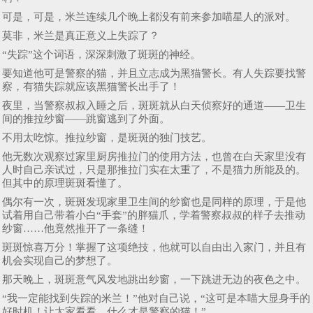
可是，可是，米兰连续几个晚上都没有前来参加喵星人的派对。
莫非，米兰是真正意义上失踪了？
“失踪”这个词语，深深刺激了斑斑的神经。
要知道他可是警察的猫，并且立志成为黑猫警长。有人失踪要找警
察，有猫失踪就应该黑猫警长出手了！
夜里，当警察叔叔入睡之后，斑斑就从白天侦察好的通道——卫生
间的推拉纱窗——跳窗逃到了外面。
不用太吃惊。推拉纱窗，是斑斑的独门技艺。
他无数次观察过家里厨房推拉门的使用方法，也曾在白天家里没有
人时自己亲试过，只是那推拉门实在太重了，不是猫力所能及的。
但其中的原理斑斑看懂了。
偶尔有一次，斑斑发现家里卫生间的纱窗也是同样的原理，于是他
试着用自己带着小白“手套”的胖猫爪，学着警察叔叔的样子去推动
纱窗……他竟然推开了一条缝！
斑斑惊喜万分！掌握了这项绝技，他就可以自由出入家门，并且有
机会实现自己的梦想了。
那天晚上，斑斑意气风发地跳出纱窗，一下跳进无边的夜色之中。
“我一定能找到失踪的米兰！”他对自己说，“这可是本喵大显身手的
好时机！让大家看看，什么才是警察的猫！”