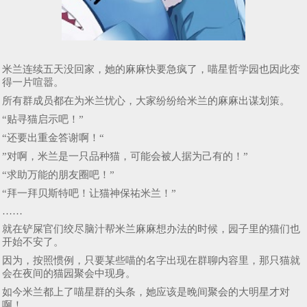
米兰连续五天没回家，她的麻麻快要急疯了，喵星哲学园也因此变
得一片喧嚣。
所有群成员都在为米兰忧心，大家纷纷给米兰的麻麻出谋划策。
“贴寻猫启示吧！”
“还要出重金答谢啊！“
”对啊，米兰是一只品种猫，可能会被人据为己有的！”
“求助万能的朋友圈吧！”
“拜一拜贝斯特吧！让猫神保祐米兰！”
……
就在铲屎官们绞尽脑汁帮米兰麻麻想办法的时候，园子里的猫们也
开始不安了。
因为，按照惯例，只要某些喵的名字出现在群聊内容里，那只猫就
会在夜间的猫园聚会中现身。
如今米兰都上了喵星群的头条，她应该是晚间聚会的大明星才对
啊！